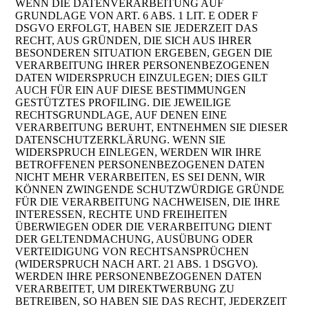
WENN DIE DATENVERARBEITUNG AUF
GRUNDLAGE VON ART. 6 ABS. 1 LIT. E ODER F
DSGVO ERFOLGT, HABEN SIE JEDERZEIT DAS
RECHT, AUS GRÜNDEN, DIE SICH AUS IHRER
BESONDEREN SITUATION ERGEBEN, GEGEN DIE
VERARBEITUNG IHRER PERSONENBEZOGENEN
DATEN WIDERSPRUCH EINZULEGEN; DIES GILT
AUCH FÜR EIN AUF DIESE BESTIMMUNGEN
GESTÜTZTES PROFILING. DIE JEWEILIGE
RECHTSGRUNDLAGE, AUF DENEN EINE
VERARBEITUNG BERUHT, ENTNEHMEN SIE DIESER
DATENSCHUTZERKLÄRUNG. WENN SIE
WIDERSPRUCH EINLEGEN, WERDEN WIR IHRE
BETROFFENEN PERSONENBEZOGENEN DATEN
NICHT MEHR VERARBEITEN, ES SEI DENN, WIR
KÖNNEN ZWINGENDE SCHUTZWÜRDIGE GRÜNDE
FÜR DIE VERARBEITUNG NACHWEISEN, DIE IHRE
INTERESSEN, RECHTE UND FREIHEITEN
ÜBERWIEGEN ODER DIE VERARBEITUNG DIENT
DER GELTENDMACHUNG, AUSÜBUNG ODER
VERTEIDIGUNG VON RECHTSANSPRÜCHEN
(WIDERSPRUCH NACH ART. 21 ABS. 1 DSGVO).
WERDEN IHRE PERSONENBEZOGENEN DATEN
VERARBEITET, UM DIREKTWERBUNG ZU
BETREIBEN, SO HABEN SIE DAS RECHT, JEDERZEIT